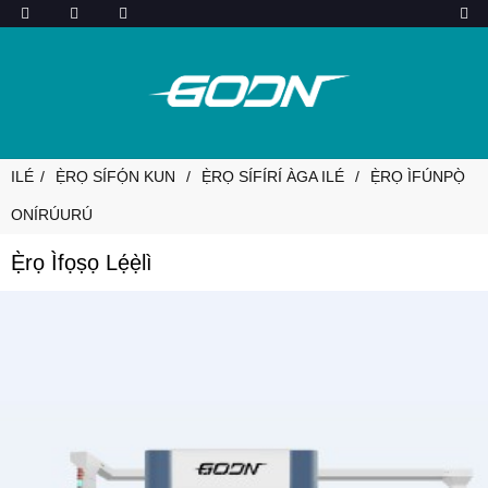
ILÉ
Ẹ̀RỌ SÍFỌ́N KUN
Ẹ̀RỌ SÍFÍRÍ ÀGA ILÉ
Ẹ̀RỌ ÌFÚNPỌ̀
ONÍRÚURÚ
Ẹ̀rọ Ìfọṣọ Lẹ́ẹ̀lì