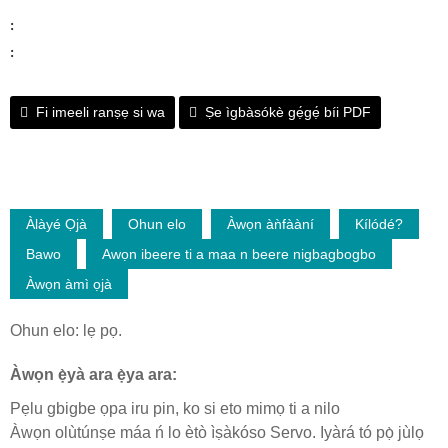
:
:
Fi imeeli ranṣẹ si wa
Ṣe ìgbàsókè gẹ́gẹ́ bíi PDF
Àlàyé Ọjà
Ohun elo
Àwọn àǹfààní
Kílódé?
Bawo
Awọn ibeere ti a maa n beere nigbagbogbo
Àwọn àmì ọjà
Ohun elo: lẹ pọ.
Àwọn ẹ̀yà ara ẹ̀ya ara:
Pẹlu gbigbe ọpa iru pin, ko si eto mimọ ti a nilo
Àwọn olùtúnṣe máa ń lo ètò ìṣàkóso Servo. Iyàrá tó pọ̀ jùlọ