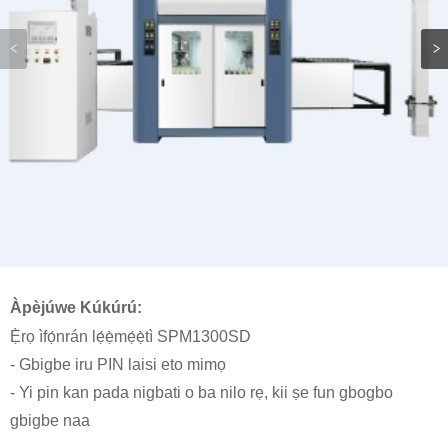
Àpèjúwe Kúkúrú:
Ẹ̀rọ ìfọ́nrán lẹ́ẹ̀mẹ́ẹ̀tì SPM1300SD
- Gbigbe iru PIN laisi eto mimọ
- Yi pin kan pada nigbati o ba nilo rẹ, kii ṣe fun gbogbo
gbigbe naa