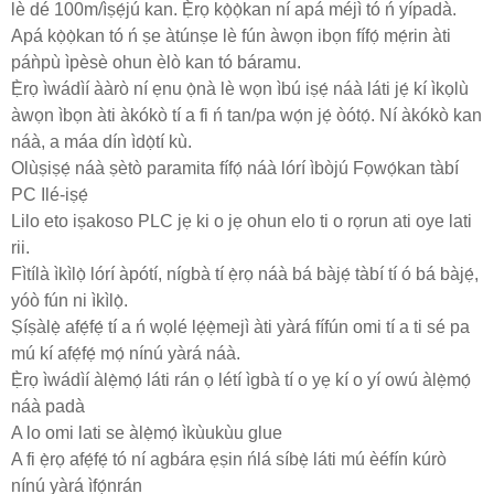
lè dé 100m/ìṣẹ́jú kan. Ẹ̀rọ kọ̀ọ̀kan ní apá méjì tó ń yípadà.
Apá kọ̀ọ̀kan tó ń ṣe àtúnṣe lè fún àwọn ibọn fífọ́ mẹ́rin àti
páǹpù ìpèsè ohun èlò kan tó báramu.
Ẹ̀rọ ìwádìí ààrò ní ẹnu ọ̀nà lè wọn ìbú iṣẹ́ náà láti jẹ́ kí ìkọlù
àwọn ìbọn àti àkókò tí a fi ń tan/pa wọ́n jẹ́ òótọ́. Ní àkókò kan
náà, a máa dín ìdọ̀tí kù.
Olùṣiṣẹ́ náà ṣètò paramita fífọ́ náà lórí ìbòjú Fọwọ́kan tàbí
PC Ilé-iṣẹ́
Lilo eto iṣakoso PLC jẹ ki o jẹ ohun elo ti o rọrun ati oye lati
rii.
Fìtílà ìkìlọ̀ lórí àpótí, nígbà tí ẹ̀rọ náà bá bàjẹ́ tàbí tí ó bá bàjẹ́,
yóò fún ni ìkìlọ̀.
Ṣíṣàlẹ̀ afẹ́fẹ́ tí a ń wọlé lẹ́ẹ̀mejì àti yàrá fífún omi tí a ti sé pa
mú kí afẹ́fẹ́ mọ́ nínú yàrá náà.
Ẹ̀rọ ìwádìí àlẹ̀mọ́ láti rán ọ létí ìgbà tí o yẹ kí o yí owú àlẹ̀mọ́
náà padà
A lo omi lati se àlẹ̀mọ́ ìkùukùu glue
A fi ẹ̀rọ afẹ́fẹ́ tó ní agbára ẹṣin ńlá síbẹ̀ láti mú èéfín kúrò
nínú yàrá ìfọ́nrán