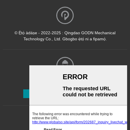
© Ẹ̀tọ́ àdáṣe - 2022-2025 : Qingdao GODN Mechanical
Technology Co., Ltd. Gbogbo ẹ̀tọ́ ni a fipamọ́.
Ìwé Ìròyìn
Ṣe Alabapin