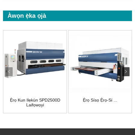
Àwọn ẹ̀ka ọjà
Ẹ̀rọ Kun Ilẹkùn SPD2500D
Ẹ̀rọ Sísọ Ẹ̀rọ-Sí ...
Laifọwọyi