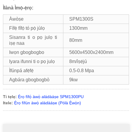
Ìlànà Ìmọ̀-ẹ̀rọ:
Àwòṣe
SPM1300S
Fífẹ̀ fífọ́ tó pọ̀ jùlọ
1300mm
Sisanra ti o pọ julọ ti
80mm
iṣẹ naa
Iwọn gbogbogbo
5600x4500x2400mm
Iyara ifunni ti o pọ julọ
8m/ìṣẹ́jú
Ìfúnpá afẹ́fẹ́
0.5-0.8 Mpa
Agbára gbogbogbò
9kw
Ti tẹlẹ:
Ẹ̀rọ fífọ́ àwọ̀ aládàáṣe SPM1300PU
Itele:
Ẹ̀rọ fífún àwọ̀ aládàáṣe (Pólà Ẹ̀wọ̀n)