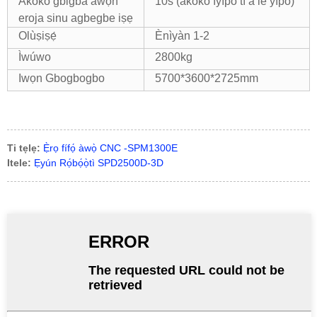
Akoko gbigba awọn
10s (àkókò ìyípo tí a lè yípo)
eroja sinu agbegbe iṣẹ
Olùṣiṣẹ́
Ènìyàn 1-2
Ìwúwo
2800kg
Iwọn Gbogbogbo
5700*3600*2725mm
Ti tẹlẹ:
Ẹ̀rọ fífọ́ àwọ̀ CNC -SPM1300E
Itele:
Ẹyún Rọ́bọ́ọ̀tì SPD2500D-3D