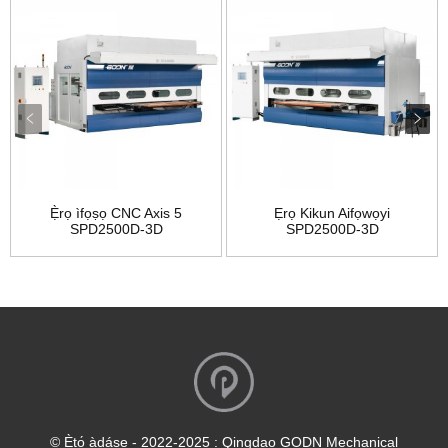
Ẹ̀rọ ìfọṣọ CNC Axis 5
Ẹrọ Kikun Aifọwọyi
SPD2500D-3D
SPD2500D-3D
© Ẹ̀tọ́ àdáṣe - 2022-2025 : Qingdao GODN Mechanical