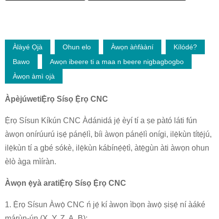
Àlàyé Ọjà
Ohun elo
Àwọn àǹfààní
Kílódé?
Bawo
Awọn ibeere ti a maa n beere nigbagbogbo
Àwọn àmì ọjà
Àpèjúwe
ti
Ẹ̀rọ Sísọ Ẹ̀rọ CNC
Ẹ̀rọ Sísun Kíkún CNC Àdánidá jẹ́ èyí tí a ṣe pàtó láti fún
àwọn onírúurú iṣẹ́ pánẹ́lì, bíi àwọn pánẹ́lì onígi, ilẹ̀kùn títẹ́jú,
ilẹ̀kùn tí a gbé sókè, ilẹ̀kùn kábínẹ́ẹ̀tì, àtẹ̀gùn àti àwọn ohun
èlò àga mìíràn.
Àwọn ẹ̀yà ara
ti
Ẹ̀rọ Sísọ Ẹ̀rọ CNC
1. Ẹ̀rọ Sísun Àwọ̀ CNC ń jẹ́ kí àwọn ìbọn àwọ̀ ṣiṣẹ́ ní àáké
márùn-ún (X, Y, Z, A, B);