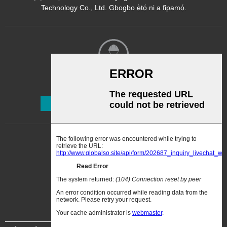
Technology Co., Ltd. Gbogbo ẹ̀tọ́ ni a fipamọ́.
Ìwé Ìròyìn
Ṣe Alabapin