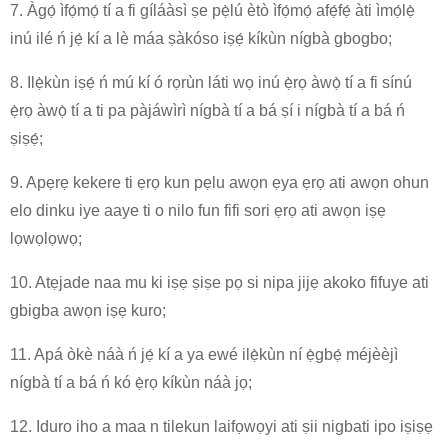
7. Àgọ́ ìfọ́mọ́ tí a fi gíláàsì ṣe pẹ̀lú ètò ìfọ́mọ́ afẹ́fẹ́ àti ìmọ́lẹ̀
inú ilé ń jẹ́ kí a lè máa ṣàkóso iṣẹ́ kíkùn nígbà gbogbo;
8. Ilẹ̀kùn iṣẹ́ ń mú kí ó rọrùn láti wọ inú ẹ̀rọ àwọ̀ tí a fi sínú
ẹ̀rọ àwọ̀ tí a ti pa pàjáwìrì nígbà tí a bá ṣí i nígbà tí a bá ń
ṣiṣẹ́;
9. Apẹrẹ kekere ti ẹrọ kun pẹlu awọn ẹya ẹrọ ati awọn ohun
elo dinku iye aaye ti o nilo fun fifi sori ẹrọ ati awọn iṣẹ
lọwọlọwọ;
10. Atẹjade naa mu ki iṣẹ ṣiṣe pọ si nipa jijẹ akoko fifuye ati
gbigba awọn iṣẹ kuro;
11. Apá òkè náà ń jẹ́ kí a ya ewé ilẹ̀kùn ní ẹ̀gbẹ́ méjèèjì
nígbà tí a bá ń kó ẹ̀rọ kíkùn náà jọ;
12. Iduro iho a maa n tilekun laifọwọyi ati ṣii nigbati ipo iṣiṣẹ