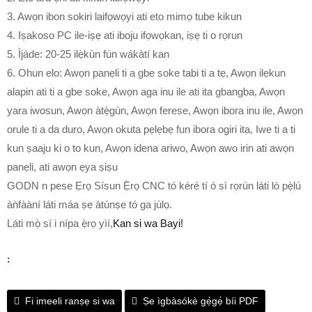
3. Awọn ibon sokiri laifọwọyi ati eto mimọ tube kikun
4. Iṣakoso PC ile-iṣẹ ati iboju ifọwọkan, iṣẹ ti o rọrun
5. Ìjáde: 20-25 ilẹ̀kùn fún wákàtí kan
6. Ohun elo: Awọn panẹli ti a gbe soke tabi ti a tẹ, Awọn ilẹkun
alapin ati ti a gbe soke, Awọn aga inu ile ati ita gbangba, Awọn
yara iwosun, Awọn àtẹ̀gùn, Awọn ferese, Awọn ibora inu ile, Awọn
orule ti a da duro, Awọn okuta pẹlẹbẹ fun ibora ogiri ita, Iwe ti a ti
kun ṣaaju ki o to kun, Awọn idena ariwo, Awọn awo irin ati awọn
panẹli, ati awọn ẹya ṣiṣu
GODN n pese Ẹrọ Sísun Ẹ̀rọ CNC tó kéré tí ó sì rọrùn láti lò pẹ̀lú
àǹfààní láti máa ṣe àtúnṣe tó ga jùlọ.
Láti mọ̀ sí i nípa ẹ̀rọ yìí,
Kan si wa Bayi!
:
Fi imeeli ranṣẹ si wa
Ṣe ìgbàsókè gẹ́gẹ́ bíi PDF