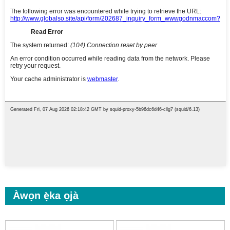
Àwọn ẹ̀ka ọjà