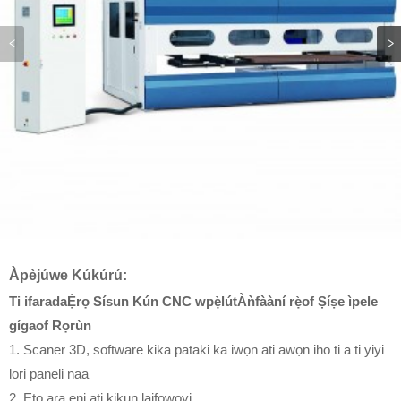
Àpèjúwe Kúkúrú:
Ti ifarada
Ẹ̀rọ Sísun Kún CNC w
pẹ̀lú
t
Àǹfààní rẹ̀
o
f Ṣíṣe ìpele
gíga
o
f Rọrùn
1. Scaner 3D, software kika pataki ka iwọn ati awọn iho ti a ti yiyi
lori panẹli naa
2. Eto ara ẹni ati kikun laifọwọyi