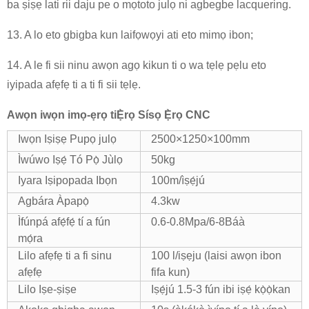
ba ṣiṣẹ lati rii daju pe o mọtoto julọ ni agbegbe lacquering.
13. A lo eto gbigba kun laifọwọyi ati eto mimọ ibon;
14. A le fi sii ninu awọn agọ kikun ti o wa tẹlẹ pẹlu eto
iyipada afẹfẹ ti a ti fi sii tẹlẹ.
Awọn iwọn imọ-ẹrọ ti
Ẹ̀rọ Sísọ Ẹ̀rọ CNC
Iwọn Iṣiṣẹ Pupọ julọ
2500×1250×100mm
Ìwúwo Iṣẹ́ Tó Pọ̀ Jùlọ
50kg
Iyara Iṣipopada Ibọn
100m/ìṣẹ́jú
Agbára Àpapọ̀
4.3kw
Ìfúnpá afẹ́fẹ́ tí a fún
0.6-0.8Mpa/6-8Báà
mọ́ra
Lilo afẹfẹ ti a fi sinu
100 l/iṣẹju (laisi awọn ibon
afẹfẹ
fifa kun)
Lilo Iṣe-ṣiṣe
Iṣẹ́jú 1.5-3 fún ibi iṣẹ́ kọ̀ọ̀kan