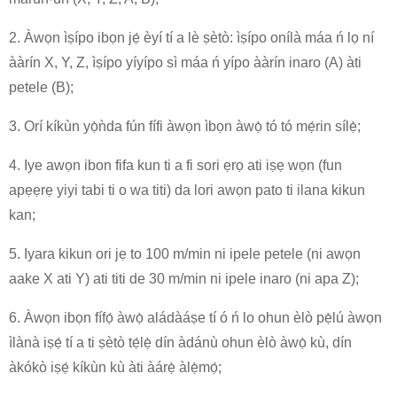
2. Àwọn ìṣípo ibọn jẹ́ èyí tí a lè ṣètò: ìṣípo onílà máa ń lọ ní
ààrín X, Y, Z, ìṣípo yíyípo sì máa ń yípo ààrín inaro (A) àti
petele (B);
3. Orí kíkùn yọ̀ǹda fún fífi àwọn ìbọn àwọ̀ tó tó mẹ́rin sílẹ̀;
4. Iye awọn ibon fifa kun ti a fi sori ẹrọ ati iṣẹ wọn (fun
apẹẹrẹ yiyi tabi ti o wa titi) da lori awọn pato ti ilana kikun
kan;
5. Iyara kikun ori jẹ to 100 m/min ni ipele petele (ni awọn
aake X ati Y) ati titi de 30 m/min ni ipele inaro (ni apa Z);
6. Àwọn ibọn fífọ́ àwọ̀ aládàáṣe tí ó ń lo ohun èlò pẹ̀lú àwọn
ìlànà iṣẹ́ tí a ti ṣètò tẹ́lẹ̀ dín àdánù ohun èlò àwọ̀ kù, dín
àkókò iṣẹ́ kíkùn kù àti àárẹ̀ àlẹ̀mọ́;