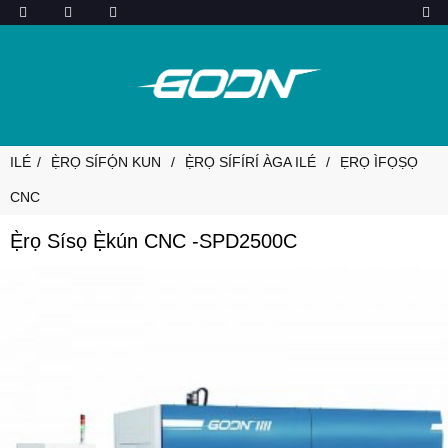
ILÉ
Ẹ̀RỌ SÍFỌ́N KUN
Ẹ̀RỌ SÍFÍRÍ ÀGA ILÉ
ẸRỌ ÌFỌṢỌ
CNC
Ẹ̀rọ Sísọ Ẹ̀kún CNC -SPD2500C