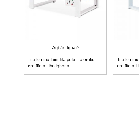
Agbárí ìgbálẹ̀
Ti a lo ninu laini fifa pẹlu fifọ eruku,
Ti a lo ninu
ẹrọ fifa ati iho igbona
ẹrọ fifa ati