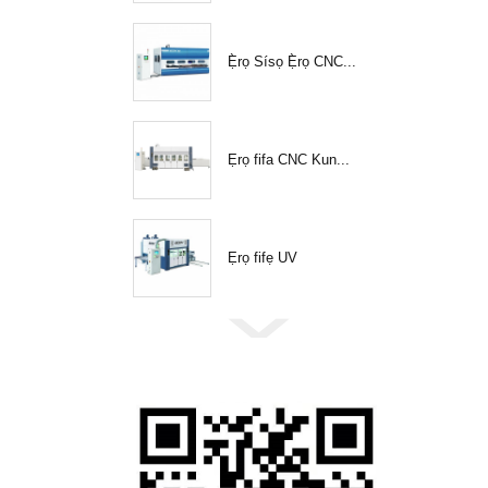
Ẹ̀rọ Sísọ Ẹ̀rọ CNC...
Ẹrọ fifa CNC Kun...
Ẹrọ fifẹ UV