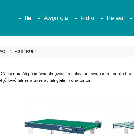
Ilé
Àwọn ọjà
Fídíò
Pe wa
WỌ
AGBÉRÙLÉ
DN ti pinnu láti pèsè àwọ̀ aláfọwọ́ṣe àti olóye àti àwọn ọ̀nà ìfọ́nrán tí ó n
ijọ́ lọ́wọ́ láti ṣe àtúnṣe àti láti gbilẹ̀ ní ọ̀nà tuntun.