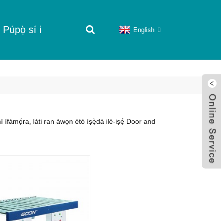
Púpọ̀ sí i
English
í ìfàmọ́ra, láti ran àwọn ètò ìṣẹ̀dá ilé-iṣẹ́ Door and