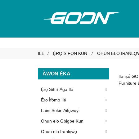
ILÉ
Ẹ̀RỌ SÍFỌ́N KUN
OHUN ELO IRANLỌ
ÀWỌN Ẹ̀KA
Ilé-iṣẹ́ GO
Furniture àt
Ẹ̀rọ Sífírí Àga Ilé
Ẹ̀rọ Ìfọ́mọ́ Ilé
Laini Sokiri Aifọwọyi
Ohun elo Gbigbe Kun
Ohun elo Iranlọwọ