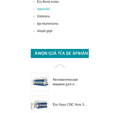
Ẹ̀rọ Ìfọmọ́ eruku
Agbérùlé
Dídìmọ́ra
Ige Aluminiomu
Alùpìlì gígé
ÀWỌN ỌJÀ TÍ A ṢE ÀFIHÀN
Автоматическая
машина для о...
Ẹ̀rọ ìfọṣọ CNC Axis 5...