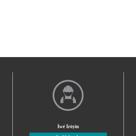
Ìwé Ìròyìn