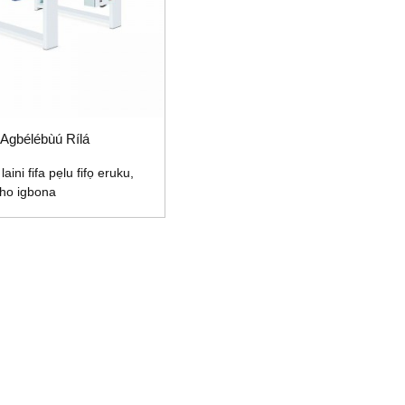
Agbélébùú Rílá
 laini fifa pẹlu fifọ eruku,
 iho igbona