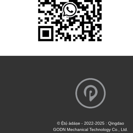
© Ẹ̀tọ́ àdáṣe - 2022-2025 : Qingdao
GODN Mechanical Technology Co., Ltd.