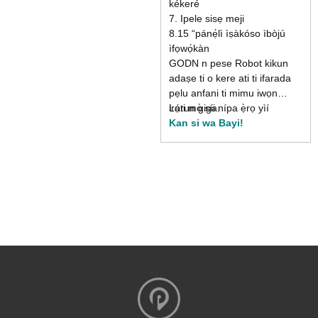
kékeré
7. Ipele sisẹ meji
8.15 “pánẹ́lì ìṣàkóso ìbòjú
ìfọwọ́kàn
GODN n pese Robot kikun
adaṣe ti o kere ati ti ifarada
pẹlu anfani ti mimu iwọn
irọrun giga.
Láti mọ̀ síi nípa ẹ̀rọ yìí
Kan si wa Bayi!