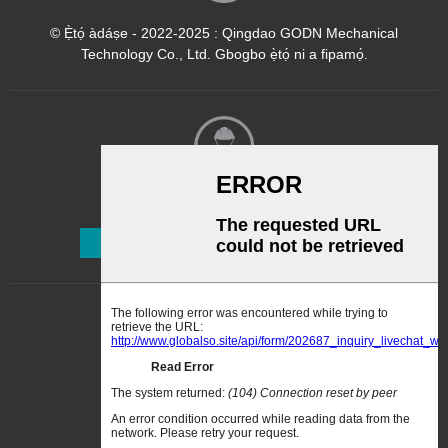
© Ẹ̀tọ́ àdáṣe - 2022-2025 : Qingdao GODN Mechanical
Technology Co., Ltd. Gbogbo ẹ̀tọ́ ni a fipamọ́.
Ìwé Ìròyìn
Ṣe Alabapin