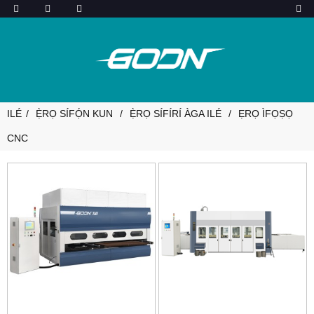
ILÉ
Ẹ̀RỌ SÍFỌ́N KUN
Ẹ̀RỌ SÍFÍRÍ ÀGA ILÉ
ẸRỌ ÌFỌṢỌ
CNC