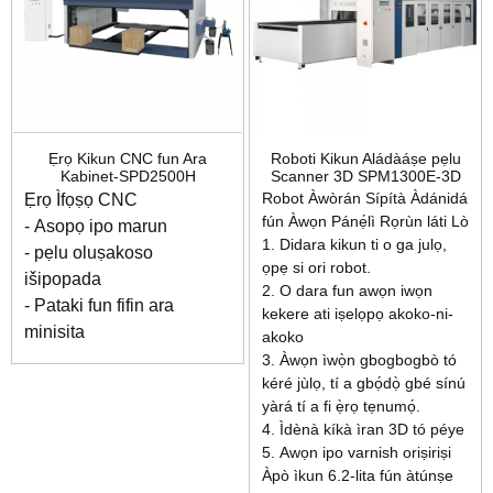
Ẹrọ Kikun CNC fun Ara
Roboti Kikun Aládàáṣe pẹlu
Kabinet-SPD2500H
Scanner 3D SPM1300E-3D
Robot Àwòrán Sípítà Àdánidá
Ẹrọ Ìfọṣọ CNC
fún Àwọn Pánẹ́lì Rọrùn láti Lò
- Asopọ ipo marun
1. Didara kikun ti o ga julọ,
- pẹlu oluṣakoso
ọpẹ si ori robot.
išipopada
2. O dara fun awọn iwọn
- Pataki fun fifin ara
kekere ati iṣelọpọ akoko-ni-
minisita
akoko
3. Àwọn ìwọ̀n gbogbogbò tó
kéré jùlọ, tí a gbọ́dọ̀ gbé sínú
yàrá tí a fi ẹ̀rọ tẹnumọ́.
4. Ìdènà kíkà ìran 3D tó péye
5. Awọn ipo varnish oriṣiriṣi
Àpò ìkun 6.2-lita fún àtúnṣe