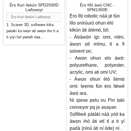
Ẹ̀rọ Kun Ilẹkùn SPD2500D
Ẹ̀rọ fífọ́ àwọ̀ CNC -
Laifọwọyi
SPM1300E
Ẹ̀rọ ìfọ́ robotic náà jẹ́ fún
Ẹ̀rọ Kun Ilẹkùn Laifọwọyi
lílo onírúurú ohun èlò
1. Scaner 3D, software kika
kíkún àti àlẹ̀mọ́, bíi:
pataki ka iwọn ati awọn iho ti a
- Àbàwọ́n igi: omi, nitro,
ti yiyi lori panẹli naa
2. Eto ara ẹni ati kikun laifọwọyi
àwọn ọtí mímu, tí a fi
3. Awọn ibon sokiri laifọwọyi ati
solvent ṣe;
eto mimọ tube kikun
- Awọn ohun elo àwọ̀:
4. Pẹ̀lú ètò ipò léésà
polyurethane, polyester,
5. Iṣakoso PC ile-iṣẹ ati iboju
acrylic, omi ati omi UV;
ifọwọkan, iṣẹ ti o rọrun
- Àwọn ohun èlò ìlẹ̀mọ́
7. Ìjáde: 20-25 ilẹ̀kùn fún wákàtí
omi: lẹẹmọ fún ẹ̀rọ ìtẹ̀wé
kan
8. Eto titẹ afẹfẹ ati eefi
àwọ̀ ara.
9. Ohun elo: Ilẹkun igi, apoti
Ni ipese pẹlu iru Pin tabi
idana, awọn eroja aga, panẹli
conveyor pq jẹ aṣayan
igi, ohun elo ọṣọ, tabili, yara
Sọ́fítíwè pàtàkì náà yóò ka
ibusun ati awọn ọja igi miiran
àwọn ihò àti etí tí a ti yí
padà (nínú àti ní òde) nínú