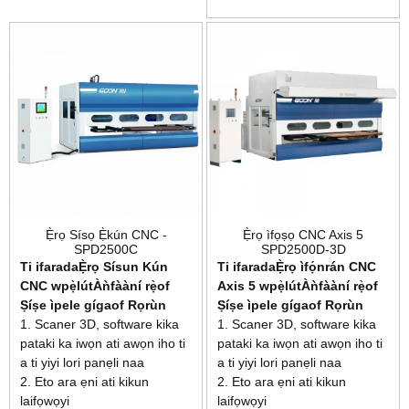
pánẹ́ẹ̀lì kọ̀ọ̀kan, yóò sì rí i
dájú pé a ṣe àwòṣe iṣẹ́,
ìwọ̀n àti ipò gíga, èyí tí yóò
jẹ́ kí sọ́fítíwè ìṣàkóso náà
lè ṣe àwòrán àwọn ọ̀nà
fífún nǹkan tó dára jùlọ.
Ẹ̀rọ Sísọ Ẹ̀kún CNC -
Ẹ̀rọ ìfọṣọ CNC Axis 5
SPD2500C
SPD2500D-3D
Ti ifarada
Ẹ̀rọ Sísun Kún
Ti ifarada
Ẹ̀rọ ìfọ́nrán CNC
CNC w
pẹ̀lú
t
Àǹfààní rẹ̀
o
f
Axis 5 w
pẹ̀lú
t
Àǹfààní rẹ̀
o
f
Ṣíṣe ìpele gíga
o
f Rọrùn
Ṣíṣe ìpele gíga
o
f Rọrùn
1. Scaner 3D, software kika
1. Scaner 3D, software kika
pataki ka iwọn ati awọn iho ti
pataki ka iwọn ati awọn iho ti
a ti yiyi lori panẹli naa
a ti yiyi lori panẹli naa
2. Eto ara ẹni ati kikun
2. Eto ara ẹni ati kikun
laifọwọyi
laifọwọyi