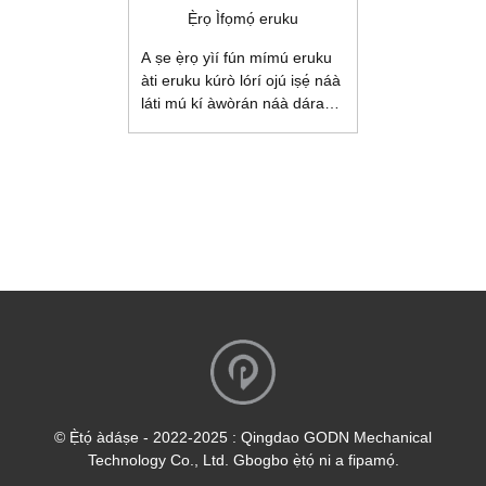
Ẹ̀rọ Ìfọmọ́ eruku
A ṣe ẹ̀rọ yìí fún mímú eruku
àti eruku kúrò lórí ojú iṣẹ́ náà
láti mú kí àwòrán náà dára
síi. Ẹ̀rọ náà ní ohun èlò ìfọ́
agbára, búrọ́ọ̀ṣì ìyípo tó dára
àti ọ̀pá yíyọ ara kúrò láti ṣe
ìfọ́ ara. 1. Ìwà: 1.1 Búrọ́ọ̀ṣì ìfọ́
ara méjì tí a fi ẹ̀rọ ṣe, tí a fi
ẹ̀rọ ìfọ́ ara méjì tí ó ní ìtẹ̀sí
àárín, tí ó lágbára láti yọ
eruku kúrò, tí ó sì lágbára jù;
1.2 Ìrìnnà: gba bẹ́líìtì àìlópin
láti rí i dájú pé ohun èlò náà ń
fúnni ní oúnjẹ ...
© Ẹ̀tọ́ àdáṣe - 2022-2025 : Qingdao GODN Mechanical
Technology Co., Ltd. Gbogbo ẹ̀tọ́ ni a fipamọ́.