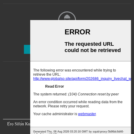
Ìwé Ìròyìn
Ṣe Alabapin
Ẹ̀rọ Sífọ́n Kun
Fídíò
Nipa re
Pe wa
Ìjẹ́rìí
Ifihan