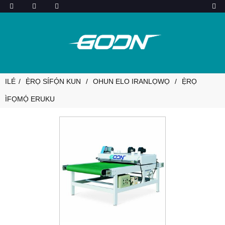
ILÉ
Ẹ̀RỌ SÍFỌ́N KUN
OHUN ELO IRANLỌWỌ
Ẹ̀RỌ
ÌFỌMỌ́ ERUKU