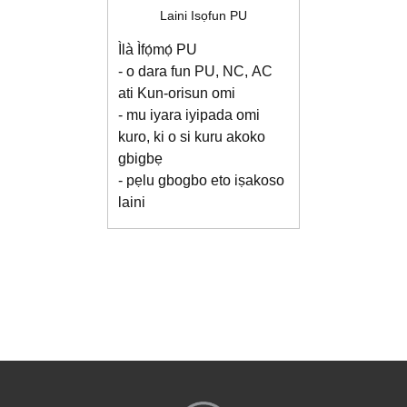
Laini Isọfun PU
Ìlà Ìfọ́mọ́ PU
- o dara fun PU, NC, AC
ati Kun-orisun omi
- mu iyara iyipada omi
kuro, ki o si kuru akoko
gbigbẹ
- pẹlu gbogbo eto iṣakoso
laini