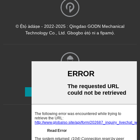
© Ẹ̀tọ́ àdáṣe - 2022-2025 : Qingdao GODN Mechanical
Technology Co., Ltd. Gbogbo ẹ̀tọ́ ni a fipamọ́.
Ìwé Ìròyìn
Ṣe Alabapin