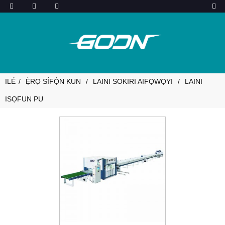
ILÉ
Ẹ̀RỌ SÍFỌ́N KUN
LAINI SOKIRI AIFỌWỌYI
LAINI
ISỌFUN PU