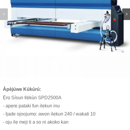
Àpèjúwe Kúkúrú:
Ẹ̀rọ Sísun Ilẹ̀kùn SPD2500A
- apẹrẹ pataki fun ilẹkun inu
- Ijade ojoojumọ: awọn ilẹkun 240 / wakati 10
- oju ilẹ meji ti a so ni akoko kan