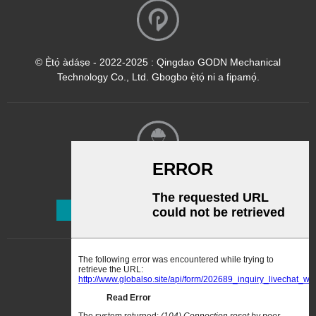
© Ẹ̀tọ́ àdáṣe - 2022-2025 : Qingdao GODN Mechanical
Technology Co., Ltd. Gbogbo ẹ̀tọ́ ni a fipamọ́.
Ìwé Ìròyìn
Ṣe Alabapin