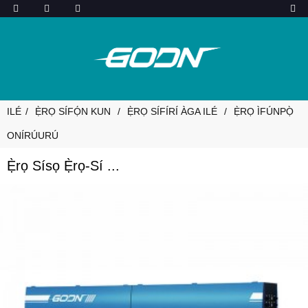
ILÉ
Ẹ̀RỌ SÍFỌ́N KUN
Ẹ̀RỌ SÍFÍRÍ ÀGA ILÉ
Ẹ̀RỌ ÌFÚNPỌ̀
ONÍRÚURÚ
Ẹ̀rọ Sísọ Ẹ̀rọ-Sí ...