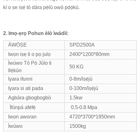
kí o ṣe iṣẹ́ tó dára pẹ̀lú owó pọ́ọ́kú.
2. Imọ-ẹrọ P
ohun èlò ìwádìí:
ÀWÒṢE
SPD2500A
Iwọn iṣẹ ti o pọ julọ
2400*1200*80mm
Ìwúwo Tó Pọ̀ Jùlọ ti
50 KG
Ilẹ̀kùn
Iyara ifunni
0-8m/ìṣẹ́jú
Iyara si ati pada
0-100m/ìṣẹ́jú
Agbára gbogbogbò
1.5kw
Ìfúnpá afẹ́fẹ́
0.5-0.8 Mpa
Iwọn aworan
4720*3700*1950mm
Ìwúwo
1500kg
Ẹ̀rọ Sísun Àwọ̀ Àdánidá, Ẹ̀rọ Sísun Àwọ̀ Àdánidá fún Àga, Ẹ̀rọ Kíkùn Àpótí, Ẹ̀rọ Sísun Àwọ̀ Àdánidá,