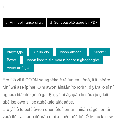
:
Fi imeeli ranṣẹ si wa
Ṣe ìgbàsókè gẹ́gẹ́ bíi PDF
Àlàyé Ọjà
Ohun elo
Àwọn àǹfààní
Kílódé?
Bawo
Awọn ibeere ti a maa n beere nigbagbogbo
Àwọn àmì ọjà
Ẹ̀rọ fífọ́ yìí tí GODN ṣe àgbékalẹ̀ rẹ̀ fún ẹnu ọ̀nà, ti fi ìbéèrè
fún ìwé àṣẹ ìpínlẹ̀. Ó ní àwọn àǹfààní tó rọrùn, ó yára, ó sì ní
agbára ìdákọ́ńkọ́ń tó ga. Ẹ̀rọ yìí ni àṣàyàn tó dára jùlọ láti
gbé iṣẹ́ ọwọ́ sí iṣẹ́ àgbékalẹ̀ aládàáṣe.
Ẹ̀rọ yìí lè lò pẹ̀lú àwọn ohun èlò ìfọ́nrán mìíràn (àgọ́ ìfọ́nrán,
yàrá ìfọ́nrán, àgọ́ ìfọ́nrán omi àti bẹ́ẹ̀ bẹ́ẹ̀ lọ). Ó lè mú kí o ṣe