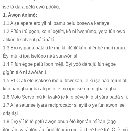
iṣẹ́ tó dára pẹ̀lú owó pọ́ọ́kú.
1. Àwọn ànímọ́:
1.1 A ṣe apẹrẹ ẹrọ yii ni ibamu pẹlu boṣewa kariaye
1.2 Fífún irú pọ́ọ̀n, kò ní bẹ́líìtì, kò ní ìwẹ̀nùmọ́, yẹra fún owó
afikún ti solvent pátápátá.
1.3 Ẹ̀rọ ìyípadà pàtàkì lè mú kí fífẹ́ ìlẹ̀kùn ní ẹ̀gbẹ́ méjì rọrùn.
Èyí mú kí ipa ìṣelọ́pọ́ náà sunwọ̀n sí i.
1.4 Fífún ẹ̀gbẹ́ pẹ̀lú ìbọn méjì. Èyí yóò dára jù fún ẹ̀gbẹ́
gígùn tí ó ní àwòrán L.
1.5 PLC ati eto iṣakoso iboju ifọwọkan, jẹ ki iṣẹ naa rọrun ati
ki o han gbangba ati pe o le mọ ipo iṣẹ ẹrọ nigbakugba.
1.6 Moto Servo mú kí ìwakọ̀ jẹ́ kí ó péye kí ó sì yára padà sí i.
1.7 A le ṣatunṣe iyara reciprocator si eyiti o yẹ fun awọn iṣẹ
oriṣiriṣi
1.8 Ẹ̀rọ yìí lè lò pẹ̀lú àwọn ohun èlò ìfọ́nrán mìíràn (àgọ́
ìfọ́nrán, yàrá ìfọ́nrán, àgọ́ ìfọ́nrán omi àti bẹ́ẹ̀ bẹ́ẹ̀ lọ). Ó lè mú