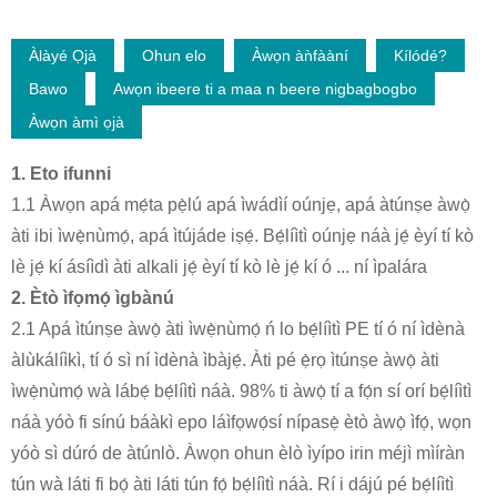
Àlàyé Ọjà
Ohun elo
Àwọn àǹfààní
Kílódé?
Bawo
Awọn ibeere ti a maa n beere nigbagbogbo
Àwọn àmì ọjà
1. Eto ifunni
1.1 Àwọn apá mẹ́ta pẹ̀lú apá ìwádìí oúnjẹ, apá àtúnṣe àwọ̀
àti ibi ìwẹ̀nùmọ́, apá ìtújáde iṣẹ́. Bẹ́líìtì oúnjẹ náà jẹ́ èyí tí kò
lè jẹ́ kí ásíìdì àti alkali jẹ́ èyí tí kò lè jẹ́ kí ó ... ní ìpalára
2. Ètò ìfọmọ́ ìgbànú
2.1 Apá ìtúnṣe àwọ̀ àti ìwẹ̀nùmọ́ ń lo bẹ́líìtì PE tí ó ní ìdènà
àlùkálíìkì, tí ó sì ní ìdènà ìbàjẹ́. Àti pé ẹ̀rọ ìtúnṣe àwọ̀ àti
ìwẹ̀nùmọ́ wà lábẹ́ bẹ́líìtì náà. 98% ti àwọ̀ tí a fọ́n sí orí bẹ́líìtì
náà yóò fi sínú báàkì epo láìfọwọ́sí nípasẹ̀ ètò àwọ̀ ìfọ́, wọn
yóò sì dúró de àtúnlò. Àwọn ohun èlò ìyípo irin méjì mìíràn
tún wà láti fi bọ́ àti láti tún fọ́ bẹ́líìtì náà. Rí i dájú pé bẹ́líìtì