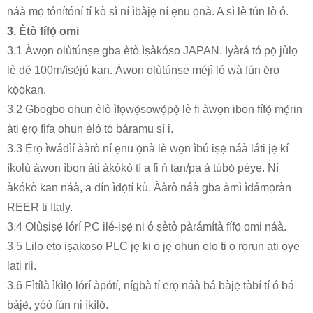
náà mọ́ tónítóní tí kò sì ní ìbàjẹ́ ní ẹnu ọ̀nà. A sì lè tún lò ó.
3. Ètò fífọ́ omi
3.1 Àwọn olùtúnṣe gba ètò ìṣàkóso JAPAN. Iyàrá tó pọ̀ jùlọ
lè dé 100m/ìṣẹ́jú kan. Àwọn olùtúnṣe méjì ló wà fún ẹ̀rọ
kọ̀ọ̀kan.
3.2 Gbogbo ohun èlò ìfọwọ́sowọ́pọ̀ lè fi àwọn ibọn fífọ́ mẹ́rin
àti ẹ̀rọ fifa ohun èlò tó báramu sí i.
3.3 Ẹ̀rọ ìwádìí ààrò ní ẹnu ọ̀nà lè wọn ìbú iṣẹ́ náà láti jẹ́ kí
ìkọlù àwọn ìbọn àti àkókò tí a fi ń tan/pa á túbọ̀ péye. Ní
àkókò kan náà, a dín ìdọ̀tí kù. Ààrò náà gba àmì ìdámọ̀ràn
REER ti Italy.
3.4 Olùṣiṣẹ́ lórí PC ilé-iṣẹ́ ni ó ṣètò pàrámítà fífọ́ omi náà.
3.5 Lilo eto iṣakoso PLC jẹ ki o jẹ ohun elo ti o rọrun ati oye
lati rii.
3.6 Fìtílà ìkìlọ̀ lórí àpótí, nígbà tí ẹ̀rọ náà bá bàjẹ́ tàbí tí ó bá
bàjẹ́, yóò fún ni ìkìlọ̀.