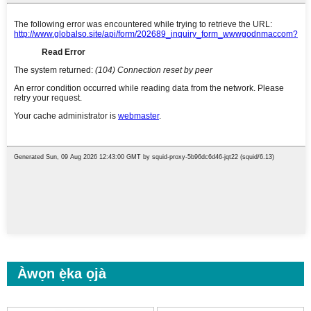
Àwọn ẹ̀ka ọjà