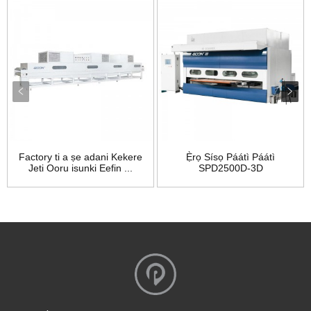
Factory ti a ṣe adani Kekere
Ẹ̀rọ Sísọ Páátì Páátì
Jeti Ooru isunki Eefin ...
SPD2500D-3D