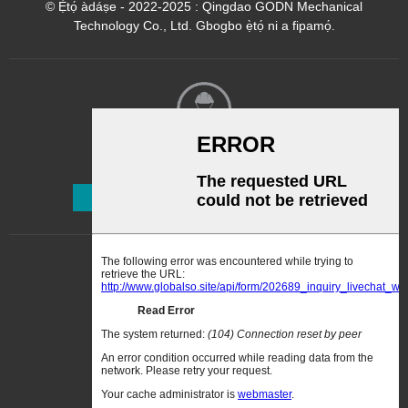
© Ẹ̀tọ́ àdáṣe - 2022-2025 : Qingdao GODN Mechanical
Technology Co., Ltd. Gbogbo ẹ̀tọ́ ni a fipamọ́.
Ìwé Ìròyìn
Ṣe Alabapin