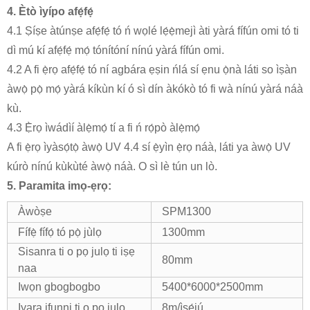
4. Ètò ìyípo afẹ́fẹ́
4.1 Ṣíṣe àtúnṣe afẹ́fẹ́ tó ń wọlé lẹ́ẹ̀mejì àti yàrá fífún omi tó ti
dì mú kí afẹ́fẹ́ mọ́ tónítóní nínú yàrá fífún omi.
4.2 A fi ẹ̀rọ afẹ́fẹ́ tó ní agbára ẹṣin ńlá sí ẹnu ọ̀nà láti so ìṣàn
àwọ̀ pọ̀ mọ́ yàrá kíkùn kí ó sì dín àkókò tó fi wà nínú yàrá náà
kù.
4.3 Ẹ̀rọ ìwádìí àlẹ̀mọ́ tí a fi ń rọ́pò àlẹ̀mọ́
A fi ẹ̀rọ ìyàsọ́tọ̀ àwọ̀ UV 4.4 sí ẹ̀yìn ẹ̀rọ náà, láti ya àwọ̀ UV
kúrò nínú kùkùté àwọ̀ náà. O sì lè tún un lò.
5. Paramita imọ-ẹrọ:
Àwòṣe
SPM1300
Fífẹ̀ fífọ́ tó pọ̀ jùlọ
1300mm
Sisanra ti o pọ julọ ti iṣẹ
80mm
naa
Iwọn gbogbogbo
5400*6000*2500mm
Iyara ifunni ti o pọ julọ
8m/ìṣẹ́jú