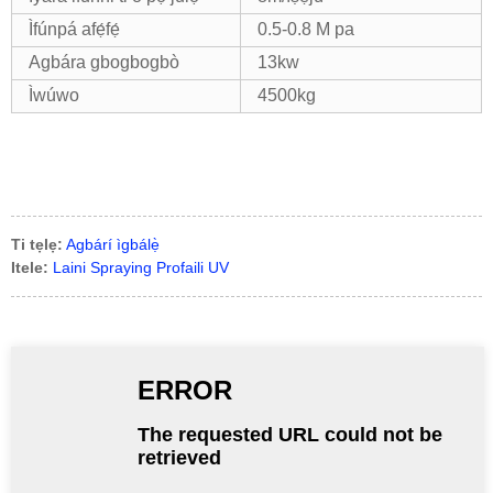
Ìfúnpá afẹ́fẹ́
0.5-0.8 M pa
Agbára gbogbogbò
13kw
Ìwúwo
4500kg
Ti tẹlẹ:
Agbárí ìgbálẹ̀
Itele:
Laini Spraying Profaili UV