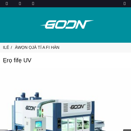
ILÉ
ÀWỌN ỌJÀ TÍ A FI HÀN
Ẹrọ fifẹ UV