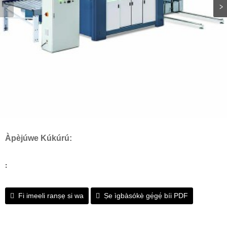
Àpèjúwe Kúkúrú:
:
Fi imeeli ranṣẹ si wa
Ṣe ìgbàsókè gẹ́gẹ́ bíi PDF